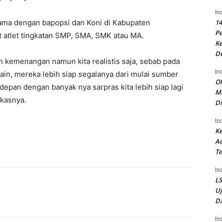
In
sama dengan bapopsi dan Koni di Kabupaten
14
P
t atlet tingkatan SMP, SMA, SMK atau MA.
Ke
D
n kemenangan namun kita realistis saja, sebab pada
In
lain, mereka lebih siap segalanya dari mulai sumber
Ok
 depan dengan banyak nya sarpras kita lebih siap lagi
Ma
kasnya.
Di
In
Ke
Ad
Te
In
LS
U
Da
In