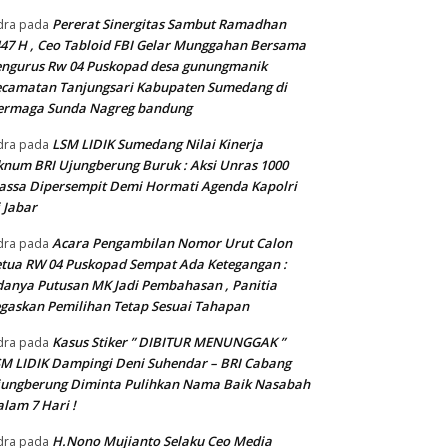
Pererat Sinergitas Sambut Ramadhan
dra
pada
47 H , Ceo Tabloid FBI Gelar Munggahan Bersama
engurus Rw 04 Puskopad desa gunungmanik
camatan Tanjungsari Kabupaten Sumedang di
ermaga Sunda Nagreg bandung
LSM LIDIK Sumedang Nilai Kinerja
dra
pada
num BRI Ujungberung Buruk : Aksi Unras 1000
ssa Dipersempit Demi Hormati Agenda Kapolri
 Jabar
Acara Pengambilan Nomor Urut Calon
dra
pada
tua RW 04 Puskopad Sempat Ada Ketegangan :
anya Putusan MK Jadi Pembahasan , Panitia
gaskan Pemilihan Tetap Sesuai Tahapan
Kasus Stiker ” DIBITUR MENUNGGAK ”
dra
pada
M LIDIK Dampingi Deni Suhendar – BRI Cabang
jungberung Diminta Pulihkan Nama Baik Nasabah
lam 7 Hari !
H.Nono Mujianto Selaku Ceo Media
dra
pada