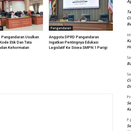
A
Ta
Ci
B
n
Pangandaran
xx
 Pangandaran Usulkan
Anggota DPRD Pangandaran
K
ode Etik Dan Tata
Ingatkan Pentingnya Edukasi
H
adan Kehormatan
Legislatif Ke Siswa SMPN 1 Parigi
Sa
Ba
Sa
Ci
Di
Pr
Se
Ka
P
Se