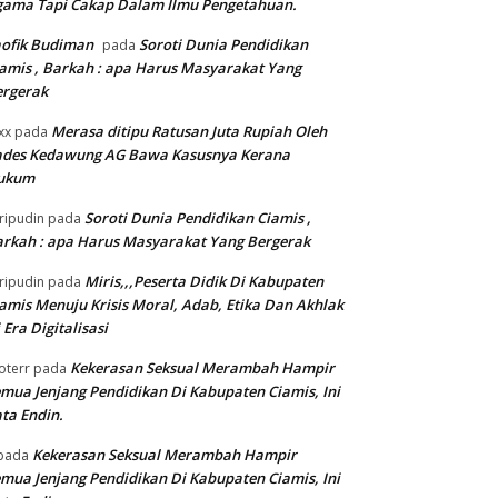
gama Tapi Cakap Dalam Ilmu Pengetahuan.
ofik Budiman
Soroti Dunia Pendidikan
pada
amis , Barkah : apa Harus Masyarakat Yang
ergerak
Merasa ditipu Ratusan Juta Rupiah Oleh
xx
pada
ades Kedawung AG Bawa Kasusnya Kerana
ukum
Soroti Dunia Pendidikan Ciamis ,
ripudin
pada
rkah : apa Harus Masyarakat Yang Bergerak
Miris,,,Peserta Didik Di Kabupaten
ripudin
pada
amis Menuju Krisis Moral, Adab, Etika Dan Akhlak
 Era Digitalisasi
Kekerasan Seksual Merambah Hampir
oterr
pada
mua Jenjang Pendidikan Di Kabupaten Ciamis, Ini
ta Endin.
Kekerasan Seksual Merambah Hampir
pada
mua Jenjang Pendidikan Di Kabupaten Ciamis, Ini