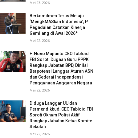
Mei 23, 2026
Berkomitmen Terus Melaju
‘MengEMASkan Indonesia’, PT
Pegadaian Catatkan Kinerja
Gemilang di Awal 2026*
Mei 22, 2026
H.Nono Mujianto CEO Tabloid
FBI Soroti Dugaan Guru PPPK
Rangkap Jabatan BPD, Dinilai
Berpotensi Langgar Aturan ASN
dan Cederai Independensi
Penggunaan Anggaran Negara
Mei 22, 2026
Diduga Langgar UU dan
Permendikbud, CEO Tabloid FBI
Soroti Oknum Polisi Aktif
Rangkap Jabatan Ketua Komite
Sekolah
Mei 22, 2026