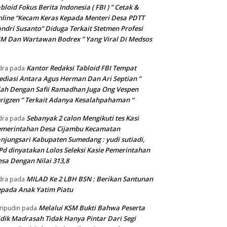
bloid Fokus Berita Indonesia ( FBI ) ” Cetak &
line “Kecam Keras Kepada Menteri Desa PDTT
ndri Susanto” Diduga Terkait Stetmen Profesi
M Dan Wartawan Bodrex ” Yang Viral Di Medsos
Kantor Redaksi Tabloid FBI Tempat
dra
pada
diasi Antara Agus Herman Dan Ari Septian ”
lah Dengan Safii Ramadhan Juga Ong Vespen
rigzen ” Terkait Adanya Kesalahpahaman “
Sebanyak 2 calon Mengikuti tes Kasi
dra
pada
emerintahan Desa Cijambu Kecamatan
njungsari Kabupaten Sumedang : yudi sutiadi,
Pd dinyatakan Lolos Seleksi Kasie Pemerintahan
sa Dengan Nilai 313,8
MILAD Ke 2 LBH BSN : Berikan Santunan
dra
pada
pada Anak Yatim Piatu
Melalui KSM Bukti Bahwa Peserta
ripudin
pada
dik Madrasah Tidak Hanya Pintar Dari Segi