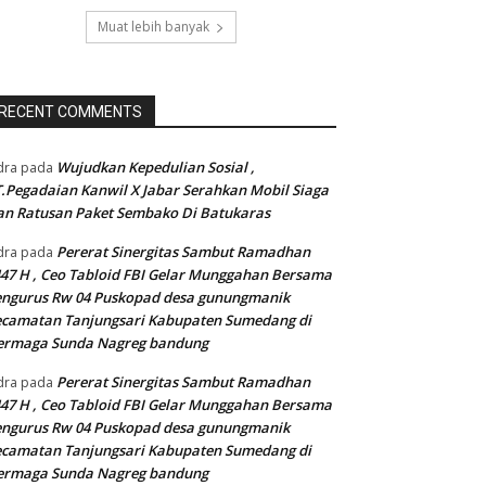
Muat lebih banyak
RECENT COMMENTS
Wujudkan Kepedulian Sosial ,
dra
pada
.Pegadaian Kanwil X Jabar Serahkan Mobil Siaga
n Ratusan Paket Sembako Di Batukaras
Pererat Sinergitas Sambut Ramadhan
dra
pada
47 H , Ceo Tabloid FBI Gelar Munggahan Bersama
engurus Rw 04 Puskopad desa gunungmanik
camatan Tanjungsari Kabupaten Sumedang di
ermaga Sunda Nagreg bandung
Pererat Sinergitas Sambut Ramadhan
dra
pada
47 H , Ceo Tabloid FBI Gelar Munggahan Bersama
engurus Rw 04 Puskopad desa gunungmanik
camatan Tanjungsari Kabupaten Sumedang di
ermaga Sunda Nagreg bandung