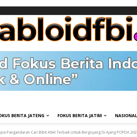
OKUS BERITA JATENG
FOKUS BERITA JATIM
NASIONA
psi Pangandaran Cari Bibit Atlet Terbaik Untuk Bergoyang Di Ajang POPDA 202