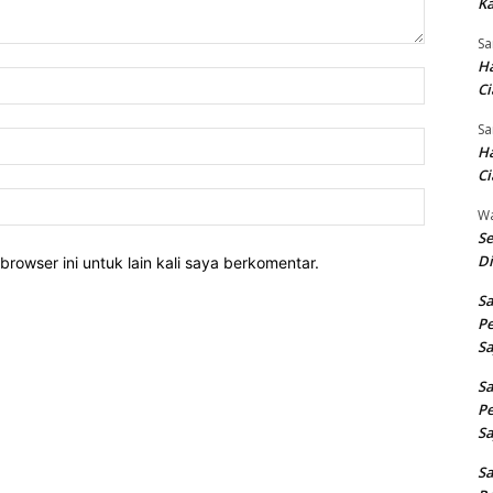
Ka
Sa
Ha
Nama:*
Ci
Sa
Email:*
Ha
Ci
Website:
W
Se
Di
rowser ini untuk lain kali saya berkomentar.
Sa
Pe
Sa
Sa
Pe
Sa
Sa