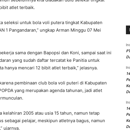
bit atlet terbaik.
ta seleksi untuk bola voli putera tingkat Kabupaten
AN 1 Pangandaran,” ungkap Arman Minggu 07 Mei
In
PT
 bekerja sama dengan Bapopsi dan Koni, sampai saat ini
Da
ran yang sudah daftar tercatat ke Panitia untuk
a hanya mencari 12 bibit atlet terbaik,” jelasnya.
In
14
P
 karena pembinaan club bola voli puteri di Kabupaten
Ke
OPDA yang merupakan agenda tahunan, jadi atlet
D
ermunculan.
In
14
a kelahiran 2005 atau usia 15 tahun, namun tetap
P
us sebagai pelajar, meskipun atletnya bagus, namun
Ke
D
,” ujarnya.