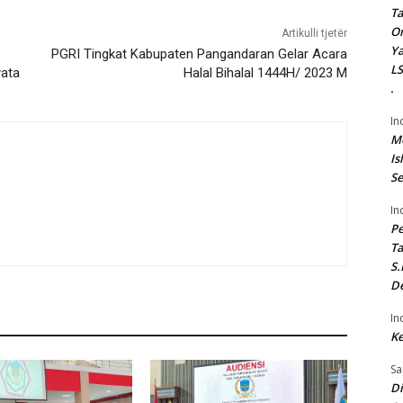
Ta
On
Artikulli tjetër
Ya
PGRI Tingkat Kabupaten Pangandaran Gelar Acara
LS
yata
Halal Bihalal 1444H/ 2023 M
.
In
Me
Is
Se
In
P
Ta
S.
De
In
Ke
Sa
Di