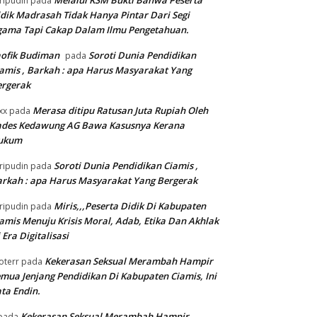
Melalui KSM Bukti Bahwa Peserta
ripudin
pada
dik Madrasah Tidak Hanya Pintar Dari Segi
gama Tapi Cakap Dalam Ilmu Pengetahuan.
ofik Budiman
Soroti Dunia Pendidikan
pada
amis , Barkah : apa Harus Masyarakat Yang
ergerak
Merasa ditipu Ratusan Juta Rupiah Oleh
xx
pada
ades Kedawung AG Bawa Kasusnya Kerana
ukum
Soroti Dunia Pendidikan Ciamis ,
ripudin
pada
rkah : apa Harus Masyarakat Yang Bergerak
Miris,,,Peserta Didik Di Kabupaten
ripudin
pada
amis Menuju Krisis Moral, Adab, Etika Dan Akhlak
 Era Digitalisasi
Kekerasan Seksual Merambah Hampir
oterr
pada
mua Jenjang Pendidikan Di Kabupaten Ciamis, Ini
ta Endin.
Kekerasan Seksual Merambah Hampir
pada