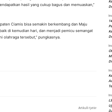
Ke
mendapatkan hasil yang cukup bagus dan memuaskan,”
D
In
14
upaten Ciamis bisa semakin berkembang dan Maju
P
baik di kemudian hari, dan menjadi pemicu semangat
Ke
D
i olahraga tersebut,” pungkasnya.
In
Ok
Ma
Di
In
Ke
Ad
Te
In
LS
U
Artikulli tjetër
Da