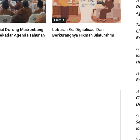
Sa
Di
A
Ciamis
Ta
diat Dorong Musrenbang
Lebaran Era Digitalisasi Dan
Ci
Sekadar Agenda Tahunan
Berkurangnya Hikmah Silaturahmi
B
xx
K
H
Sa
Ba
Sa
Ci
Di
Pr
Se
Ka
P