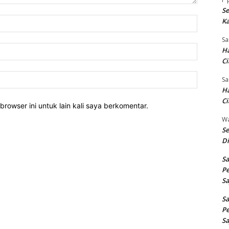
Se
Nama:*
Ka
Sa
Email:*
Ha
Ci
Website:
Sa
Ha
Ci
rowser ini untuk lain kali saya berkomentar.
W
Se
Di
Sa
Pe
Sa
Sa
Pe
Sa