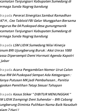
camatan Tanjungsari Kabupaten Sumedang di
ermaga Sunda Nagreg bandung
Pererat Sinergitas Sambut Ramadhan
dra
pada
47 H , Ceo Tabloid FBI Gelar Munggahan Bersama
engurus Rw 04 Puskopad desa gunungmanik
camatan Tanjungsari Kabupaten Sumedang di
ermaga Sunda Nagreg bandung
LSM LIDIK Sumedang Nilai Kinerja
dra
pada
num BRI Ujungberung Buruk : Aksi Unras 1000
ssa Dipersempit Demi Hormati Agenda Kapolri
 Jabar
Acara Pengambilan Nomor Urut Calon
dra
pada
tua RW 04 Puskopad Sempat Ada Ketegangan :
anya Putusan MK Jadi Pembahasan , Panitia
gaskan Pemilihan Tetap Sesuai Tahapan
Kasus Stiker ” DIBITUR MENUNGGAK ”
dra
pada
M LIDIK Dampingi Deni Suhendar – BRI Cabang
jungberung Diminta Pulihkan Nama Baik Nasabah
lam 7 Hari !