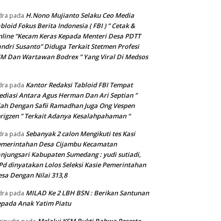
H.Nono Mujianto Selaku Ceo Media
dra
pada
bloid Fokus Berita Indonesia ( FBI ) ” Cetak &
line “Kecam Keras Kepada Menteri Desa PDTT
ndri Susanto” Diduga Terkait Stetmen Profesi
M Dan Wartawan Bodrex ” Yang Viral Di Medsos
Kantor Redaksi Tabloid FBI Tempat
dra
pada
diasi Antara Agus Herman Dan Ari Septian ”
lah Dengan Safii Ramadhan Juga Ong Vespen
rigzen ” Terkait Adanya Kesalahpahaman “
Sebanyak 2 calon Mengikuti tes Kasi
dra
pada
emerintahan Desa Cijambu Kecamatan
njungsari Kabupaten Sumedang : yudi sutiadi,
Pd dinyatakan Lolos Seleksi Kasie Pemerintahan
sa Dengan Nilai 313,8
MILAD Ke 2 LBH BSN : Berikan Santunan
dra
pada
pada Anak Yatim Piatu