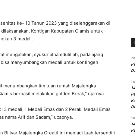
senitas ke- 10 Tahun 2023 yang diselenggarakan di
i dilaksanakan, Kontigan Kabupaten Ciamis untuk
ngkan 3 medali.
at mengatakan, syukur alhamdulillah, pada ajang
In
yar bisa menyumbangkan medali untuk kontingen
PT
Da
In
asil menumbangkan tim tuan rumah Majalengka
14
Ciamis berhasil melakukan golden Break,” ujarnya.
P
Ke
D
 3 medali, 1 Medali Emas dan 2 Perak, Medali Emas
tas nama Arif dan Sadam,” ucapnya.
In
14
P
 Billyar Majalengka Creatif ini menjadi tuah tersendiri