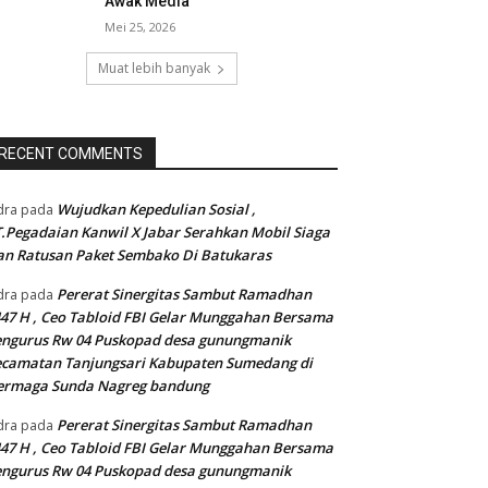
Awak Media
Mei 25, 2026
Muat lebih banyak
RECENT COMMENTS
Wujudkan Kepedulian Sosial ,
dra
pada
.Pegadaian Kanwil X Jabar Serahkan Mobil Siaga
n Ratusan Paket Sembako Di Batukaras
Pererat Sinergitas Sambut Ramadhan
dra
pada
47 H , Ceo Tabloid FBI Gelar Munggahan Bersama
engurus Rw 04 Puskopad desa gunungmanik
camatan Tanjungsari Kabupaten Sumedang di
ermaga Sunda Nagreg bandung
Pererat Sinergitas Sambut Ramadhan
dra
pada
47 H , Ceo Tabloid FBI Gelar Munggahan Bersama
engurus Rw 04 Puskopad desa gunungmanik