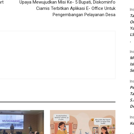
rt
Upaya Mewujudkan Misi Ke- 5 Bupati, Diskominfo
Ciamis Terbitkan Aplikasi E- Office Untuk
In
Pengembangan Pelayanan Desa
Ta
On
Ya
LS
.
In
Me
Is
Se
In
P
Ta
S.
De
In
Ke