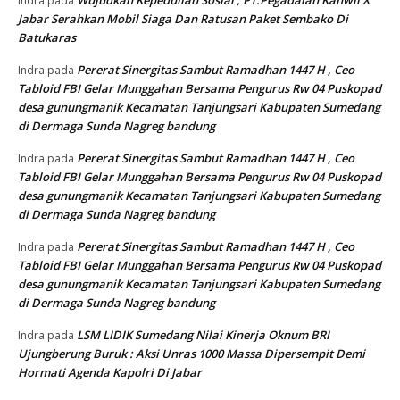
Wujudkan Kepedulian Sosial , PT.Pegadaian Kanwil X
Indra
pada
Jabar Serahkan Mobil Siaga Dan Ratusan Paket Sembako Di
Batukaras
Pererat Sinergitas Sambut Ramadhan 1447 H , Ceo
Indra
pada
Tabloid FBI Gelar Munggahan Bersama Pengurus Rw 04 Puskopad
desa gunungmanik Kecamatan Tanjungsari Kabupaten Sumedang
di Dermaga Sunda Nagreg bandung
Pererat Sinergitas Sambut Ramadhan 1447 H , Ceo
Indra
pada
Tabloid FBI Gelar Munggahan Bersama Pengurus Rw 04 Puskopad
desa gunungmanik Kecamatan Tanjungsari Kabupaten Sumedang
di Dermaga Sunda Nagreg bandung
Pererat Sinergitas Sambut Ramadhan 1447 H , Ceo
Indra
pada
Tabloid FBI Gelar Munggahan Bersama Pengurus Rw 04 Puskopad
desa gunungmanik Kecamatan Tanjungsari Kabupaten Sumedang
di Dermaga Sunda Nagreg bandung
LSM LIDIK Sumedang Nilai Kinerja Oknum BRI
Indra
pada
Ujungberung Buruk : Aksi Unras 1000 Massa Dipersempit Demi
Hormati Agenda Kapolri Di Jabar