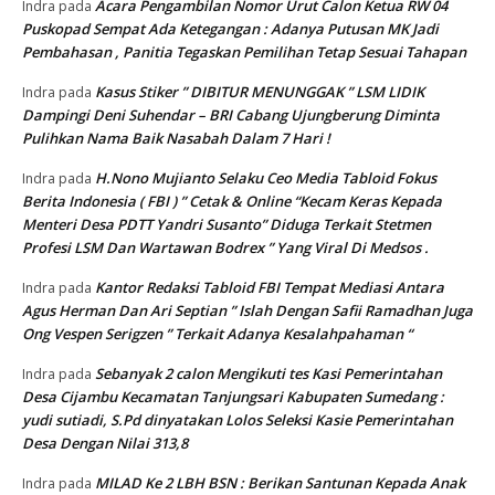
Acara Pengambilan Nomor Urut Calon Ketua RW 04
Indra
pada
Puskopad Sempat Ada Ketegangan : Adanya Putusan MK Jadi
Pembahasan , Panitia Tegaskan Pemilihan Tetap Sesuai Tahapan
Kasus Stiker ” DIBITUR MENUNGGAK ” LSM LIDIK
Indra
pada
Dampingi Deni Suhendar – BRI Cabang Ujungberung Diminta
Pulihkan Nama Baik Nasabah Dalam 7 Hari !
H.Nono Mujianto Selaku Ceo Media Tabloid Fokus
Indra
pada
Berita Indonesia ( FBI ) ” Cetak & Online “Kecam Keras Kepada
Menteri Desa PDTT Yandri Susanto” Diduga Terkait Stetmen
Profesi LSM Dan Wartawan Bodrex ” Yang Viral Di Medsos .
Kantor Redaksi Tabloid FBI Tempat Mediasi Antara
Indra
pada
Agus Herman Dan Ari Septian ” Islah Dengan Safii Ramadhan Juga
Ong Vespen Serigzen ” Terkait Adanya Kesalahpahaman “
Sebanyak 2 calon Mengikuti tes Kasi Pemerintahan
Indra
pada
Desa Cijambu Kecamatan Tanjungsari Kabupaten Sumedang :
yudi sutiadi, S.Pd dinyatakan Lolos Seleksi Kasie Pemerintahan
Desa Dengan Nilai 313,8
MILAD Ke 2 LBH BSN : Berikan Santunan Kepada Anak
Indra
pada