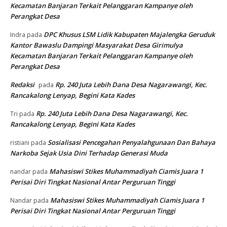
Kecamatan Banjaran Terkait Pelanggaran Kampanye oleh
Perangkat Desa
DPC Khusus LSM Lidik Kabupaten Majalengka Geruduk
Indra
pada
Kantor Bawaslu Dampingi Masyarakat Desa Girimulya
Kecamatan Banjaran Terkait Pelanggaran Kampanye oleh
Perangkat Desa
Redaksi
Rp. 240 Juta Lebih Dana Desa Nagarawangi, Kec.
pada
Rancakalong Lenyap, Begini Kata Kades
Rp. 240 Juta Lebih Dana Desa Nagarawangi, Kec.
Tri
pada
Rancakalong Lenyap, Begini Kata Kades
Sosialisasi Pencegahan Penyalahgunaan Dan Bahaya
ristiani
pada
Narkoba Sejak Usia Dini Terhadap Generasi Muda
Mahasiswi Stikes Muhammadiyah Ciamis Juara 1
nandar
pada
Perisai Diri Tingkat Nasional Antar Perguruan Tinggi
Mahasiswi Stikes Muhammadiyah Ciamis Juara 1
Nandar
pada
Perisai Diri Tingkat Nasional Antar Perguruan Tinggi