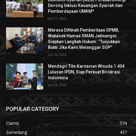
Dorong Inklusi Keuangan Syariah dan
Pemberdayaan UMKM*
Juli 27, 2026
Merasa Difitnah Pemberitaan SPMB,
Wakasek Humas SMAN Jatinangor
Siapkan Langkah Hukum: “Tunjukkan
Bukti Jika Kami Melanggar SOP”
Juli 26, 2026
Mendagri Tito Karnavian Wisuda 1.404
Lulusan IPDN, Siap Perkuat Birokrasi
Indonesia
Juli 26, 2026
POPULAR CATEGORY
Ciamis
574
Sumedang
437