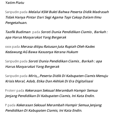
Yatim Piatu
Melalui KSM Bukti Bahwa Peserta Didik Madrasah
Saripudin
pada
Tidak Hanya Pintar Dari Segi Agama Tapi Cakap Dalam Ilmu
Pengetahuan.
Taofik Budiman
Soroti Dunia Pendidikan Ciamis , Barkah :
pada
apa Harus Masyarakat Yang Bergerak
Merasa ditipu Ratusan Juta Rupiah Oleh Kades
xxxx
pada
Kedawung AG Bawa Kasusnya Kerana Hukum
Soroti Dunia Pendidikan Ciamis , Barkah : apa
Saripudin
pada
Harus Masyarakat Yang Bergerak
Miris,,,Peserta Didik Di Kabupaten Ciamis Menuju
Saripudin
pada
Krisis Moral, Adab, Etika Dan Akhlak Di Era Digitalisasi
Kekerasan Seksual Merambah Hampir Semua
Proterr
pada
Jenjang Pendidikan Di Kabupaten Ciamis, Ini Kata Endin.
Kekerasan Seksual Merambah Hampir Semua Jenjang
P
pada
Pendidikan Di Kabupaten Ciamis, Ini Kata Endin.