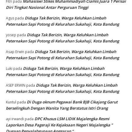
Mahasiswi Stikes Muhammadiyah Ciamis Juara 1 Perisai
Fitri
pada
Diri Tingkat Nasional Antar Perguruan Tinggi
Diduga Tak Berizin, Warga Keluhkan Limbah
Agus
pada
Peternakan Sapi Potong di Kelurahan Sukahaji, Kota Bandung
Diduga Tak Berizin, Warga Keluhkan Limbah
yosep
pada
Peternakan Sapi Potong di Kelurahan Sukahaji, Kota Bandung
Diduga Tak Berizin, Warga Keluhkan Limbah
Asap Erwin
pada
Peternakan Sapi Potong di Kelurahan Sukahaji, Kota Bandung
Diduga Tak Berizin, Warga Keluhkan Limbah
Luki
pada
Peternakan Sapi Potong di Kelurahan Sukahaji, Kota Bandung
Diduga Tak Berizin, Warga Keluhkan Limbah
ASEP ERWIN
pada
Peternakan Sapi Potong di Kelurahan Sukahaji, Kota Bandung
Di Duga oknum Pegawai Bank BJB Cikajang Garut
Kuntul
pada
berselingkuh Dengan Wanita Yang Berstatus Istri Orang
DPC Khusus LSM LIDIK Majalengka Resmi
ayi irwandi
pada
Laporkan Desa Pageraji Ke Kejaksaan Negeri Majalengka ”
Dugaan Penyalahgunaan Anggaran “