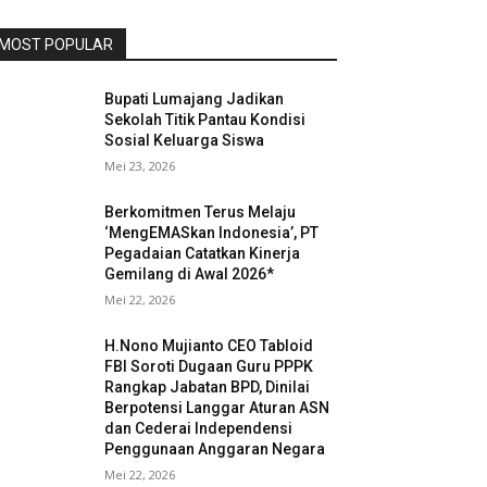
MOST POPULAR
Bupati Lumajang Jadikan
Sekolah Titik Pantau Kondisi
Sosial Keluarga Siswa
Mei 23, 2026
Berkomitmen Terus Melaju
‘MengEMASkan Indonesia’, PT
Pegadaian Catatkan Kinerja
Gemilang di Awal 2026*
Mei 22, 2026
H.Nono Mujianto CEO Tabloid
FBI Soroti Dugaan Guru PPPK
Rangkap Jabatan BPD, Dinilai
Berpotensi Langgar Aturan ASN
dan Cederai Independensi
Penggunaan Anggaran Negara
Mei 22, 2026