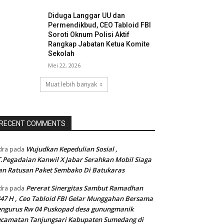
Diduga Langgar UU dan
Permendikbud, CEO Tabloid FBI
Soroti Oknum Polisi Aktif
Rangkap Jabatan Ketua Komite
Sekolah
Mei 22, 2026
Muat lebih banyak
RECENT COMMENTS
Wujudkan Kepedulian Sosial ,
dra
pada
.Pegadaian Kanwil X Jabar Serahkan Mobil Siaga
n Ratusan Paket Sembako Di Batukaras
Pererat Sinergitas Sambut Ramadhan
dra
pada
47 H , Ceo Tabloid FBI Gelar Munggahan Bersama
engurus Rw 04 Puskopad desa gunungmanik
camatan Tanjungsari Kabupaten Sumedang di