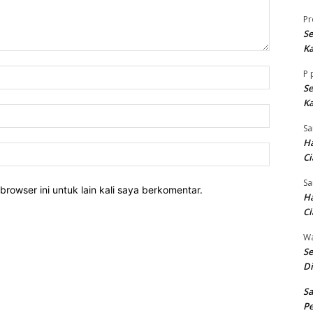
Pr
Se
Ka
Nama:*
P
Se
Ka
Email:*
Sa
Ha
Website:
Ci
Sa
rowser ini untuk lain kali saya berkomentar.
Ha
Ci
W
Se
Di
Sa
Pe