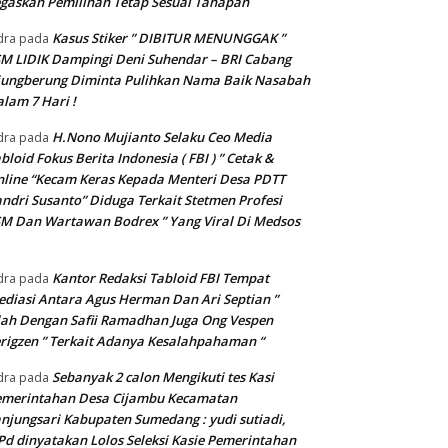
gaskan Pemilihan Tetap Sesuai Tahapan
Kasus Stiker ” DIBITUR MENUNGGAK ”
dra
pada
M LIDIK Dampingi Deni Suhendar – BRI Cabang
jungberung Diminta Pulihkan Nama Baik Nasabah
lam 7 Hari !
H.Nono Mujianto Selaku Ceo Media
dra
pada
bloid Fokus Berita Indonesia ( FBI ) ” Cetak &
line “Kecam Keras Kepada Menteri Desa PDTT
ndri Susanto” Diduga Terkait Stetmen Profesi
M Dan Wartawan Bodrex ” Yang Viral Di Medsos
Kantor Redaksi Tabloid FBI Tempat
dra
pada
diasi Antara Agus Herman Dan Ari Septian ”
lah Dengan Safii Ramadhan Juga Ong Vespen
rigzen ” Terkait Adanya Kesalahpahaman “
Sebanyak 2 calon Mengikuti tes Kasi
dra
pada
emerintahan Desa Cijambu Kecamatan
njungsari Kabupaten Sumedang : yudi sutiadi,
Pd dinyatakan Lolos Seleksi Kasie Pemerintahan