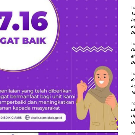
In
14
P
Ke
D
In
Ok
Ma
Di
In
Ke
Ad
Te
In
LS
U
Da
In