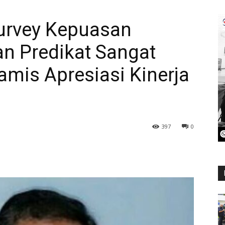
urvey Kepuasan
n Predikat Sangat
amis Apresiasi Kinerja
397
0