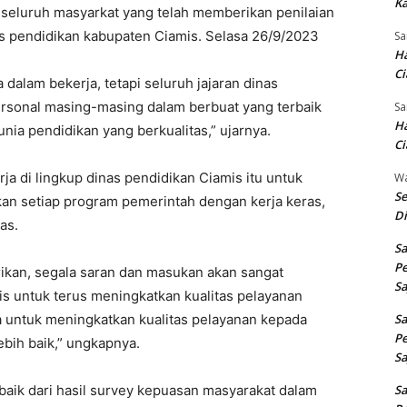
Ka
seluruh masyarkat yang telah memberikan penilaian
nas pendidikan kabupaten Ciamis. Selasa 26/9/2023
Sa
Ha
Ci
 dalam bekerja, tetapi seluruh jajaran dinas
sonal masing-masing dalam berbuat yang terbaik
Sa
Ha
ia pendidikan yang berkualitas,” ujarnya.
Ci
a di lingkup dinas pendidikan Ciamis itu untuk
W
Se
an setiap program pemerintah dengan kerja keras,
Di
as.
Sa
Pe
erikan, segala saran dan masukan akan sangat
Sa
mis untuk terus meningkatkan kualitas pelayanan
 untuk meningkatkan kualitas pelayanan kepada
Sa
Pe
bih baik,” ungkapnya.
Sa
aik dari hasil survey kepuasan masyarakat dalam
Sa