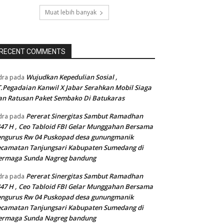
Muat lebih banyak
RECENT COMMENTS
Wujudkan Kepedulian Sosial ,
dra
pada
.Pegadaian Kanwil X Jabar Serahkan Mobil Siaga
n Ratusan Paket Sembako Di Batukaras
Pererat Sinergitas Sambut Ramadhan
dra
pada
47 H , Ceo Tabloid FBI Gelar Munggahan Bersama
engurus Rw 04 Puskopad desa gunungmanik
camatan Tanjungsari Kabupaten Sumedang di
ermaga Sunda Nagreg bandung
Pererat Sinergitas Sambut Ramadhan
dra
pada
47 H , Ceo Tabloid FBI Gelar Munggahan Bersama
engurus Rw 04 Puskopad desa gunungmanik
camatan Tanjungsari Kabupaten Sumedang di
ermaga Sunda Nagreg bandung