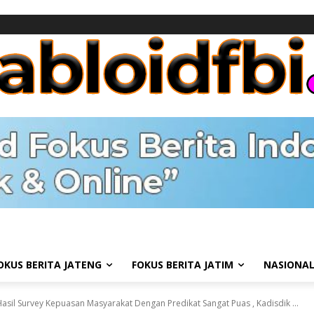
OKUS BERITA JATENG
FOKUS BERITA JATIM
NASIONA
sil Survey Kepuasan Masyarakat Dengan Predikat Sangat Puas , Kadisdik ...