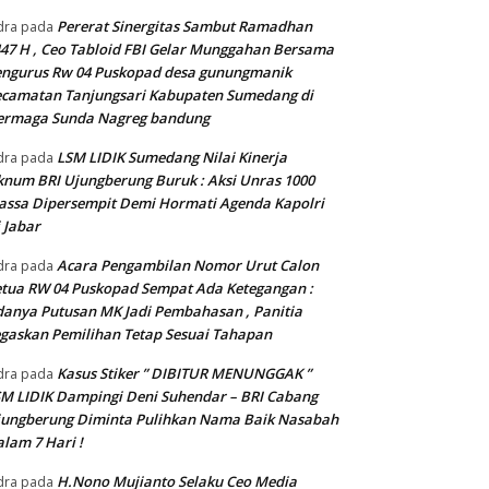
Pererat Sinergitas Sambut Ramadhan
dra
pada
47 H , Ceo Tabloid FBI Gelar Munggahan Bersama
engurus Rw 04 Puskopad desa gunungmanik
camatan Tanjungsari Kabupaten Sumedang di
ermaga Sunda Nagreg bandung
LSM LIDIK Sumedang Nilai Kinerja
dra
pada
num BRI Ujungberung Buruk : Aksi Unras 1000
ssa Dipersempit Demi Hormati Agenda Kapolri
 Jabar
Acara Pengambilan Nomor Urut Calon
dra
pada
tua RW 04 Puskopad Sempat Ada Ketegangan :
anya Putusan MK Jadi Pembahasan , Panitia
gaskan Pemilihan Tetap Sesuai Tahapan
Kasus Stiker ” DIBITUR MENUNGGAK ”
dra
pada
M LIDIK Dampingi Deni Suhendar – BRI Cabang
jungberung Diminta Pulihkan Nama Baik Nasabah
lam 7 Hari !
H.Nono Mujianto Selaku Ceo Media
dra
pada