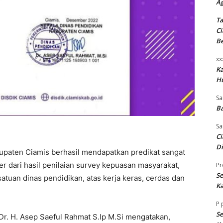
A
Ta
Ci
B
xx
K
H
Sa
Ba
Sa
Ci
Di
upaten Ciamis berhasil mendapatkan predikat sangat
 dari hasil penilaian survey kepuasan masyarakat,
Pr
Se
esatuan dinas pendidikan, atas kerja keras, cerdas dan
Ka
P
Se
Dr. H. Asep Saeful Rahmat S.Ip M.Si mengatakan,