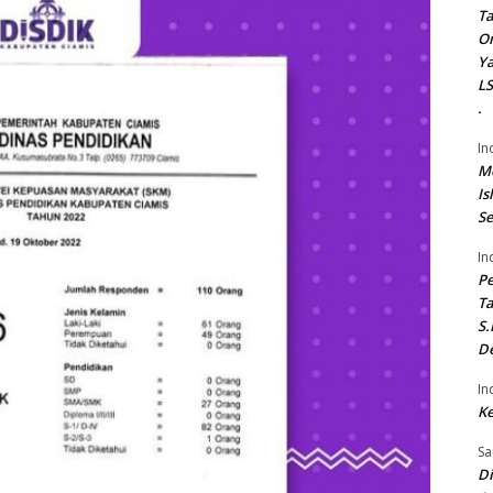
Ta
On
Ya
LS
.
In
Me
Is
Se
In
P
Ta
S.
De
In
Ke
Sa
Di