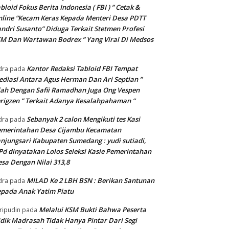
bloid Fokus Berita Indonesia ( FBI ) ” Cetak &
line “Kecam Keras Kepada Menteri Desa PDTT
ndri Susanto” Diduga Terkait Stetmen Profesi
M Dan Wartawan Bodrex ” Yang Viral Di Medsos
Kantor Redaksi Tabloid FBI Tempat
dra
pada
diasi Antara Agus Herman Dan Ari Septian ”
lah Dengan Safii Ramadhan Juga Ong Vespen
rigzen ” Terkait Adanya Kesalahpahaman “
Sebanyak 2 calon Mengikuti tes Kasi
dra
pada
emerintahan Desa Cijambu Kecamatan
njungsari Kabupaten Sumedang : yudi sutiadi,
Pd dinyatakan Lolos Seleksi Kasie Pemerintahan
sa Dengan Nilai 313,8
MILAD Ke 2 LBH BSN : Berikan Santunan
dra
pada
pada Anak Yatim Piatu
Melalui KSM Bukti Bahwa Peserta
ripudin
pada
dik Madrasah Tidak Hanya Pintar Dari Segi