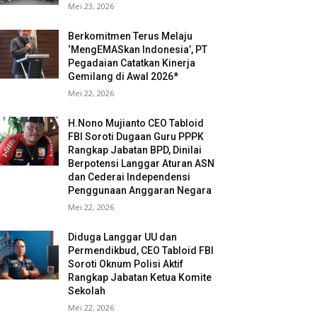
Mei 23, 2026
Berkomitmen Terus Melaju
‘MengEMASkan Indonesia’, PT
Pegadaian Catatkan Kinerja
Gemilang di Awal 2026*
Mei 22, 2026
H.Nono Mujianto CEO Tabloid
FBI Soroti Dugaan Guru PPPK
Rangkap Jabatan BPD, Dinilai
Berpotensi Langgar Aturan ASN
dan Cederai Independensi
Penggunaan Anggaran Negara
Mei 22, 2026
Diduga Langgar UU dan
Permendikbud, CEO Tabloid FBI
Soroti Oknum Polisi Aktif
Rangkap Jabatan Ketua Komite
Sekolah
Mei 22, 2026