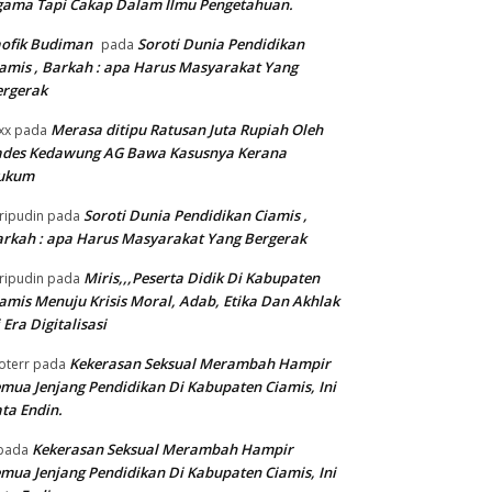
gama Tapi Cakap Dalam Ilmu Pengetahuan.
ofik Budiman
Soroti Dunia Pendidikan
pada
amis , Barkah : apa Harus Masyarakat Yang
ergerak
Merasa ditipu Ratusan Juta Rupiah Oleh
xx
pada
ades Kedawung AG Bawa Kasusnya Kerana
ukum
Soroti Dunia Pendidikan Ciamis ,
ripudin
pada
rkah : apa Harus Masyarakat Yang Bergerak
Miris,,,Peserta Didik Di Kabupaten
ripudin
pada
amis Menuju Krisis Moral, Adab, Etika Dan Akhlak
 Era Digitalisasi
Kekerasan Seksual Merambah Hampir
oterr
pada
mua Jenjang Pendidikan Di Kabupaten Ciamis, Ini
ta Endin.
Kekerasan Seksual Merambah Hampir
pada
mua Jenjang Pendidikan Di Kabupaten Ciamis, Ini