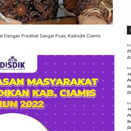
t Dengan Predikat Sangat Puas, Kadisdik Ciamis
In
PT
Da
In
14
P
Ke
D
In
14
P
Ke
D