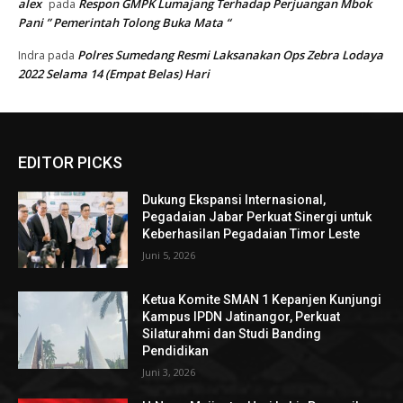
alex
Respon GMPK Lumajang Terhadap Perjuangan Mbok
pada
Pani ” Pemerintah Tolong Buka Mata “
Polres Sumedang Resmi Laksanakan Ops Zebra Lodaya
Indra
pada
2022 Selama 14 (Empat Belas) Hari
EDITOR PICKS
Dukung Ekspansi Internasional,
Pegadaian Jabar Perkuat Sinergi untuk
Keberhasilan Pegadaian Timor Leste
Juni 5, 2026
Ketua Komite SMAN 1 Kepanjen Kunjungi
Kampus IPDN Jatinangor, Perkuat
Silaturahmi dan Studi Banding
Pendidikan
Juni 3, 2026