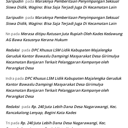
Saripudin
Maraknya Pemberitaan Penyimpangan Seksual
pada
Siswa Didik, Wagino: Bisa Saja Terjadi Juga Di Kecamatan Lain
Saripudin
Maraknya Pemberitaan Penyimpangan Seksual
pada
Siswa Didik, Wagino: Bisa Saja Terjadi Juga Di Kecamatan Lain
Merasa ditipu Ratusan Juta Rupiah Oleh Kades Kedawung
Nn
pada
AG Bawa Kasusnya Kerana Hukum
Redaksi
DPC Khusus LSM Lidik Kabupaten Majalengka
pada
Geruduk Kantor Bawaslu Dampingi Masyarakat Desa Girimulya
Kecamatan Banjaran Terkait Pelanggaran Kampanye oleh
Perangkat Desa
DPC Khusus LSM Lidik Kabupaten Majalengka Geruduk
Indra
pada
Kantor Bawaslu Dampingi Masyarakat Desa Girimulya
Kecamatan Banjaran Terkait Pelanggaran Kampanye oleh
Perangkat Desa
Redaksi
Rp. 240 Juta Lebih Dana Desa Nagarawangi, Kec.
pada
Rancakalong Lenyap, Begini Kata Kades
Rp. 240 Juta Lebih Dana Desa Nagarawangi, Kec.
Tri
pada