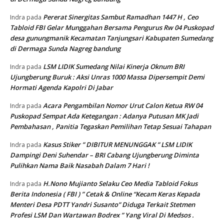
Pererat Sinergitas Sambut Ramadhan 1447 H , Ceo
Indra
pada
Tabloid FBI Gelar Munggahan Bersama Pengurus Rw 04 Puskopad
desa gunungmanik Kecamatan Tanjungsari Kabupaten Sumedang
di Dermaga Sunda Nagreg bandung
LSM LIDIK Sumedang Nilai Kinerja Oknum BRI
Indra
pada
Ujungberung Buruk : Aksi Unras 1000 Massa Dipersempit Demi
Hormati Agenda Kapolri Di Jabar
Acara Pengambilan Nomor Urut Calon Ketua RW 04
Indra
pada
Puskopad Sempat Ada Ketegangan : Adanya Putusan MK Jadi
Pembahasan , Panitia Tegaskan Pemilihan Tetap Sesuai Tahapan
Kasus Stiker ” DIBITUR MENUNGGAK ” LSM LIDIK
Indra
pada
Dampingi Deni Suhendar – BRI Cabang Ujungberung Diminta
Pulihkan Nama Baik Nasabah Dalam 7 Hari !
H.Nono Mujianto Selaku Ceo Media Tabloid Fokus
Indra
pada
Berita Indonesia ( FBI ) ” Cetak & Online “Kecam Keras Kepada
Menteri Desa PDTT Yandri Susanto” Diduga Terkait Stetmen
Profesi LSM Dan Wartawan Bodrex ” Yang Viral Di Medsos .