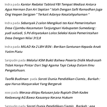
Kantor Redaksi Tabloid FBI Tempat Mediasi Antara
Indra
pada
Agus Herman Dan Ari Septian ” Islah Dengan Safii Ramadhan Juga
Ong Vespen Serigzen ” Terkait Adanya Kesalahpahaman “
Sebanyak 2 calon Mengikuti tes Kasi Pemerintahan
Indra
pada
Desa Cijambu Kecamatan Tanjungsari Kabupaten Sumedang :
yudi sutiadi, S.Pd dinyatakan Lolos Seleksi Kasie Pemerintahan
Desa Dengan Nilai 313,8
MILAD Ke 2 LBH BSN : Berikan Santunan Kepada Anak
Indra
pada
Yatim Piatu
Melalui KSM Bukti Bahwa Peserta Didik Madrasah
Saripudin
pada
Tidak Hanya Pintar Dari Segi Agama Tapi Cakap Dalam Ilmu
Pengetahuan.
Taofik Budiman
Soroti Dunia Pendidikan Ciamis , Barkah :
pada
apa Harus Masyarakat Yang Bergerak
Merasa ditipu Ratusan Juta Rupiah Oleh Kades
xxxx
pada
Kedawung AG Bawa Kasusnya Kerana Hukum
Soroti Dunia Pendidikan Ciamis , Barkah : apa
Saripudin
pada